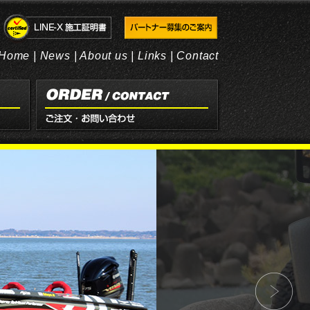
Home
|
News
|
About us
|
Links
|
Contact