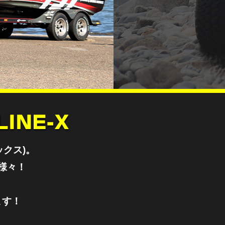
Next
ックス)。
様々！
ます！