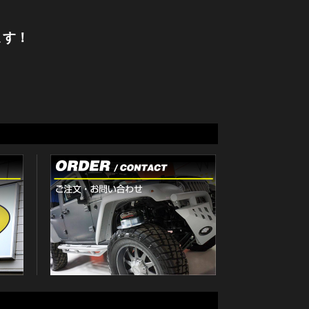
。
ます！