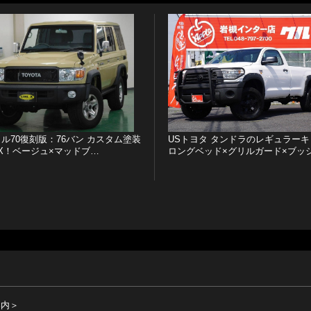
ル70復刻版：76バン カスタム塗装
USトヨタ タンドラのレギュラーキ
E-X！ベージュ×マッドブ…
ロングベッド×グリルガード×ブッ
案内＞