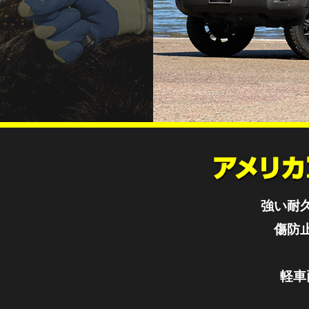
Previous
強い耐久
傷防
軽車