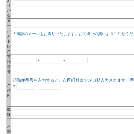
ふ
り
が
な
メ
ー
ル
＊確認のメールをお送りいたします。お間違いの無いようご注意くだ
ア
ド
レ
ス
電
-
-
話
番
号
◎郵便番号を入力すると、市区町村までが自動入力されます。番
ご
〒
-
住
所
車
種
お
問