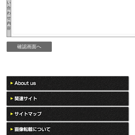
い
合
わ
せ
内
容