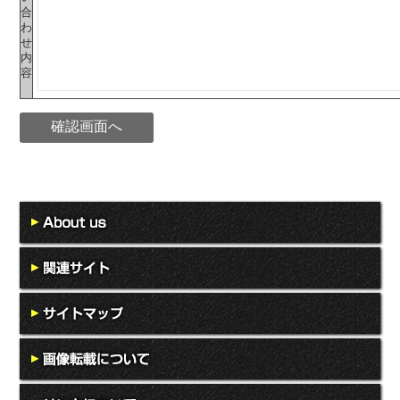
合
わ
せ
内
容