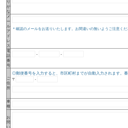
り
が
な
メ
ー
ル
＊確認のメールをお送りいたします。お間違いの無いようご注意くだ
ア
ド
レ
ス
電
-
-
話
番
号
◎郵便番号を入力すると、市区町村までが自動入力されます。番
ご
〒
-
住
所
車
種
お
問
い