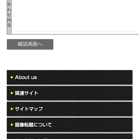
合
わ
せ
内
容