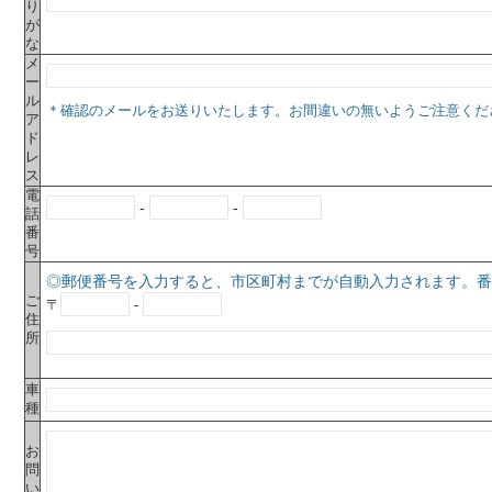
り
が
な
メ
ー
ル
＊確認のメールをお送りいたします。お間違いの無いようご注意くだ
ア
ド
レ
ス
電
-
-
話
番
号
◎郵便番号を入力すると、市区町村までが自動入力されます。番
ご
〒
-
住
所
車
種
お
問
い