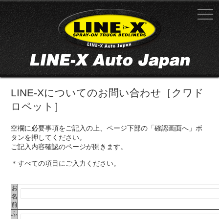
LINE-Xについてのお問い合わせ［クワド
ロペット］
空欄に必要事項をご記入の上、ページ下部の「確認画面へ」ボ
タンを押してください。
ご記入内容確認のページが開きます。
＊すべての項目にご入力ください。
お
名
前
ふ