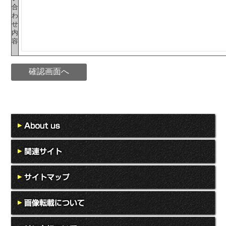
合
わ
せ
内
容