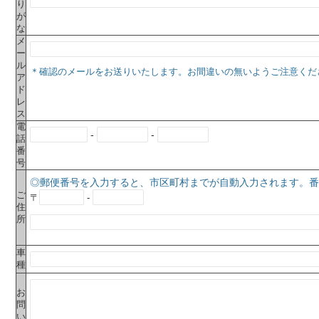
り
が
な
メ
ー
ル
＊確認のメールをお送りいたします。お間違いの無いようご注意くだ
ア
ド
レ
ス
電
-
-
話
番
号
◎郵便番号を入力すると、市区町村までが自動入力されます。番
ご
〒
-
住
所
車
種
お
問
い