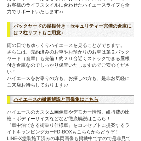
お客様のライフスタイルに合わせたハイエースライフを全
力でサポートいたします♪♪
バックヤードの屋根付き・セキュリティー完備の倉庫に
は２柱リフトもご用意♪
雨の日でもゆっくりハイエースを見ることができます。
さらには、売約済みのお車やお預かりのお車は第２バック
ヤード（倉庫）も完備！約２０台近くストックできる屋根
付き倉庫なのでしっかり保管いたしますのでご安心くださ
い！
ハイエースをお乗りの方も、お探しの方も、是非お気軽に
ご来店お待ちしております♪♪
ハイエースの徹底解説と画像集はこちら
ハイエースのカスタム画像集やデモカー情報、維持費の比
較・ボディーサイズなどなど徹底解説はこちら！
『車中泊できる街乗り仕様車』をコンセプトに提案するラ
イトキャンピングカーFD-BOXもこちらからどうぞ！
LINE-X塗装施工済みの車両画像も掲載中ですので是非見て