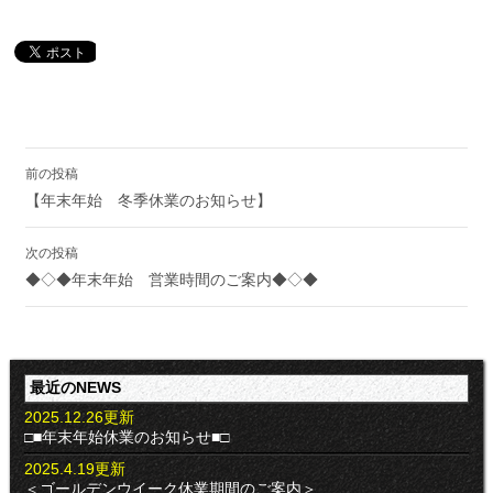
投
前の投稿
稿
【年末年始 冬季休業のお知らせ】
ナ
ビ
ゲ
次の投稿
ー
◆◇◆年末年始 営業時間のご案内◆◇◆
シ
ョ
ン
最近のNEWS
2025.12.26更新
□■年末年始休業のお知らせ■□
2025.4.19更新
＜ゴールデンウイーク休業期間のご案内＞