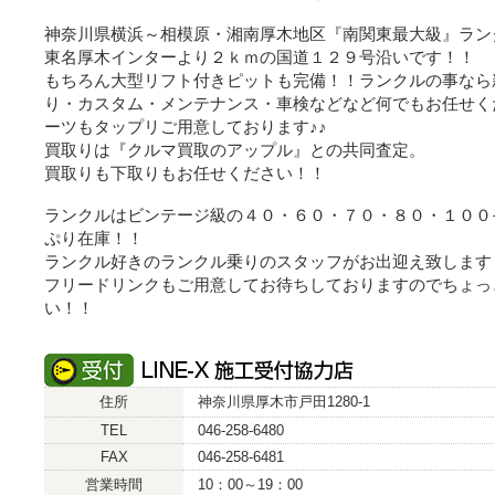
神奈川県横浜～相模原・湘南厚木地区『南関東最大級』ラン
東名厚木インターより２ｋｍの国道１２９号沿いです！！
もちろん大型リフト付きピットも完備！！ランクルの事なら
り・カスタム・メンテナンス・車検などなど何でもお任せく
ーツもタップリご用意しております♪♪
買取りは『クルマ買取のアップル』との共同査定。
買取りも下取りもお任せください！！
ランクルはビンテージ級の４０・６０・７０・８０・１００
ぷり在庫！！
ランクル好きのランクル乗りのスタッフがお出迎え致します
フリードリンクもご用意してお待ちしておりますのでちょっ
い！！
住所
神奈川県厚木市戸田1280-1
TEL
046-258-6480
FAX
046-258-6481
営業時間
10：00～19：00