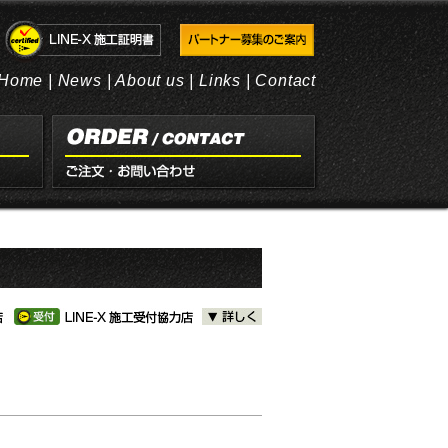
Home
|
News
|
About us
|
Links
|
Contact