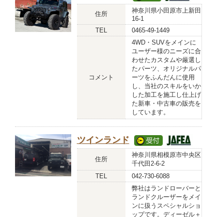
神奈川県小田原市上新田
住所
16-1
TEL
0465-49-1449
4WD・SUVをメインに
ユーザー様のニーズに合
わせたカスタムや厳選し
たパーツ、オリジナルパ
コメント
ーツをふんだんに使用
し、当社のスキルをいか
した加工を施工し仕上げ
た新車・中古車の販売を
しています。
ツインランド
神奈川県相模原市中央区
住所
千代田2-6-2
TEL
042-730-6088
弊社はランドローバーと
ランドクルーザーをメイ
ンに扱うスペシャルショ
ップです。ディーゼル＋