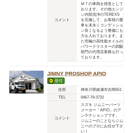
ＭＴの車両を得意として
おります。その他エンジ
ン内部洗浄のTEREXS
コメント
を完備して、お客様の愛
車を末永くコンディショ
ン良くなるよう整備にも
力を入れております。ま
た究極の高性能オイルの
パワークラスターの四駆
部門の代理店業務も行っ
ております。
JIMNY PROSHOP APIO
住所
神奈川県綾瀬市吉岡651
TEL
0467-79-3732
スズキ ジムニーパーツ
メーカー「APIO」のア
ンテナショップです。
コメント
ジムニーのことならジム
ニーのプロにお任せ下さ
い！