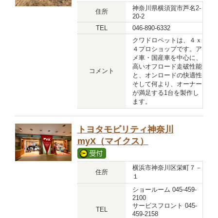
神奈川県横須賀市芦名2-
住所
20-2
TEL
046-890-6332
クワドロペットは、４ｘ
４プロショップです。ア
メ車・国産車を中心に、
高いオフロード走破性能
コメント
と、オンロードの快適性
そして何より、オーナー
が満足する1台を製作し
ます。
トヨタモビリティ神奈川
myX（マイクス）
横浜市神奈川区栄町７－
住所
１
ショールーム 045-459-
2100
サービスフロント 045-
TEL
459-2158