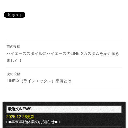
投
前の投稿
稿
ハイエーススタイルにハイエースのLINE-Xカスタムを紹介頂き
ナ
ビ
ました！
ゲ
ー
次の投稿
シ
LINE-X（ラインエックス）塗装とは
ョ
ン
最近のNEWS
2025.12.26更新
□■年末年始休業のお知らせ■□