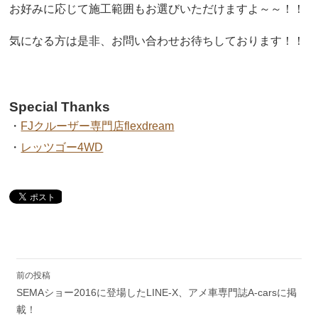
お好みに応じて施工範囲もお選びいただけますよ～～！！
気になる方は是非、お問い合わせお待ちしております！！
Special Thanks
・
FJクルーザー専門店flexdream
・
レッツゴー4WD
投
前の投稿
稿
SEMAショー2016に登場したLINE-X、アメ車専門誌A-carsに掲
ナ
ビ
載！