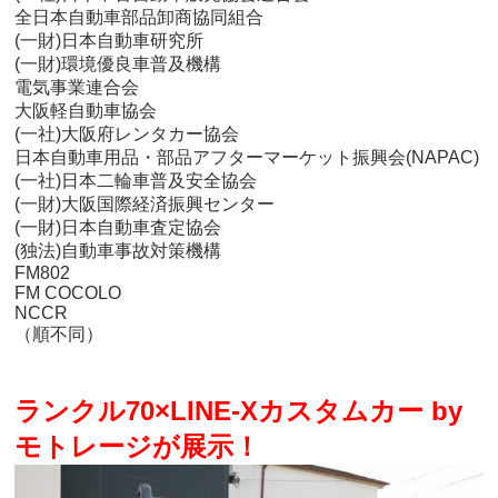
全日本自動車部品卸商協同組合
(一財)日本自動車研究所
(一財)環境優良車普及機構
電気事業連合会
大阪軽自動車協会
(一社)大阪府レンタカー協会
日本自動車用品・部品アフターマーケット振興会(NAPAC)
(一社)日本二輪車普及安全協会
(一財)大阪国際経済振興センター
(一財)日本自動車査定協会
(独法)自動車事故対策機構
FM802
FM COCOLO
NCCR
（順不同）
ランクル70×LINE-Xカスタムカー by
モトレージが展示！