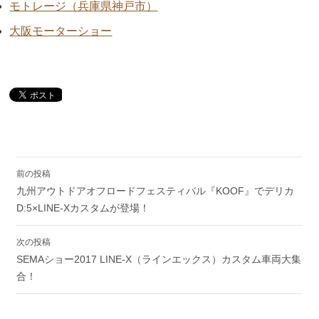
モトレージ（兵庫県神戸市）
大阪モーターショー
投
前の投稿
稿
九州アウトドアオフロードフェスティバル『KOOF』でデリカ
ナ
ビ
D:5×LINE-Xカスタムが登場！
ゲ
ー
次の投稿
シ
SEMAショー2017 LINE-X（ラインエックス）カスタム車両大集
ョ
合！
ン