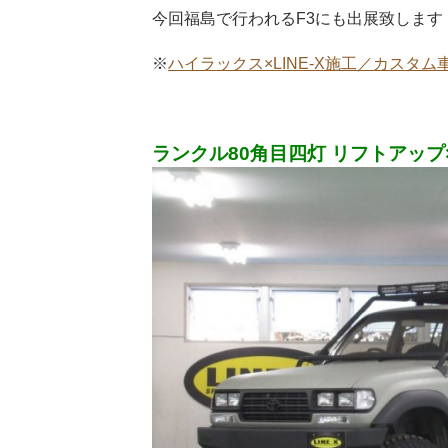
今回福島で行われるF3にも出展致しま
※
ハイラックス×LINE-X施工／カスタ
ランクル80角目四灯 リフトアップ×