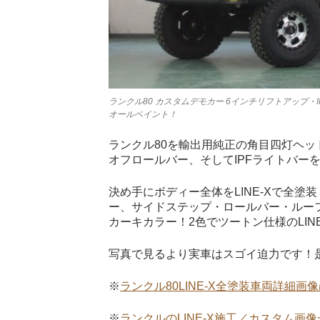
ランクル80 カスタムデモカー 6インチリフトアップ・I
オールペイント！
ランクル80を輸出用純正の角目四灯ヘッ
オフロールバー、そしてIPFライトバー
決め手にボディー全体をLINE-Xで全
ー、サイドステップ・ロールバー・ルーフ
カーキカラー！2色でツートン仕様のLIN
写真で見るより実車はスゴイ迫力です！是非
※
ランクル80LINE-X全塗装車両詳細画
※
ランクルのLINE-X施工／カスタム画