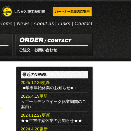
Home
|
News
|
About us
|
Links
|
Contact
最近のNEWS
2025.12.26更新
□■年末年始休業のお知らせ■□
2025.4.19更新
＜ゴールデンウイーク休業期間のご
案内＞
2024.12.27更新
★★年末年始休業のお知らせ★★
2024.4.20更新