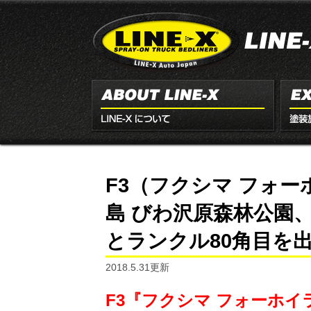
F3（フクシマ フォ
島 びわ沢原森林公園、
とランクル80角目を
2018.5.31更新
F3『フクシマ フォーホイ