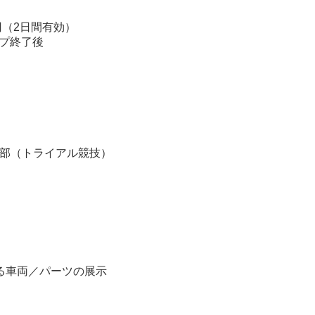
円（2日間有効）
ップ終了後
の部（トライアル競技）
る車両／パーツの展示