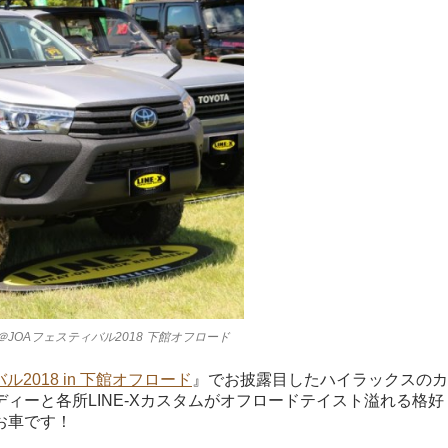
＠JOAフェスティバル2018 下館オフロード
ル2018 in 下館オフロード
』でお披露目したハイラックスのカ
ィーと各所LINE-Xカスタムがオフロードテイスト溢れる格好
お車です！