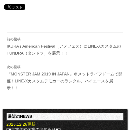
投
前の投稿
稿
IKURA’s American Festival（アメフェス）にLINE-Xカスタムの
ナ
ビ
TUNDRA（タンドラ）を展示！！
ゲ
ー
次の投稿
シ
『MONSTER JAM 2019 IN JAPAN』＠メットライフドームで開
ョ
催！LINE-Xカスタムデモカーのランクル、ハイエースを展
ン
示！！
最近のNEWS
2025.12.26更新
□■年末年始休業のお知らせ■□