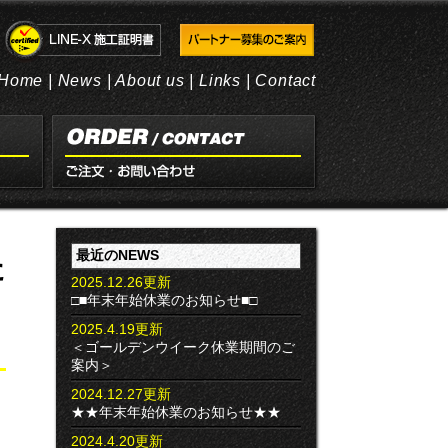
Home
|
News
|
About us
|
Links
|
Contact
最近のNEWS
た
2025.12.26更新
□■年末年始休業のお知らせ■□
2025.4.19更新
＜ゴールデンウイーク休業期間のご
案内＞
2024.12.27更新
★★年末年始休業のお知らせ★★
2024.4.20更新