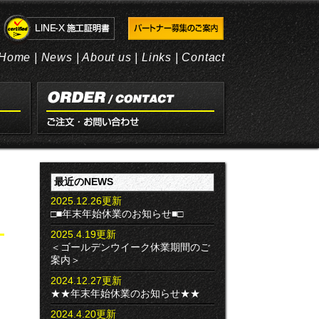
Home
|
News
|
About us
|
Links
|
Contact
最近のNEWS
2025.12.26更新
□■年末年始休業のお知らせ■□
2025.4.19更新
＜ゴールデンウイーク休業期間のご
案内＞
2024.12.27更新
★★年末年始休業のお知らせ★★
2024.4.20更新