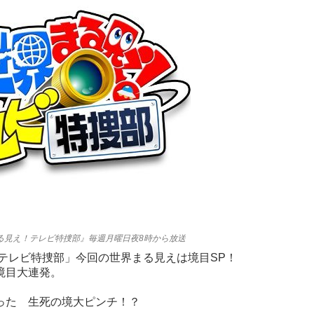
る見え！テレビ特捜部』毎週月曜日夜8時から放送
！テレビ特捜部」今回の世界まる見えは境目SP！
境目大連発。
った 生死の境大ピンチ！？