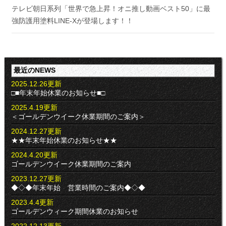
ー
テレビ朝日系列「世界で急上昇！オニ推し動画ベスト50」に最
シ
強防護用塗料LINE-Xが登場します！！
ョ
ン
最近のNEWS
2025.12.26更新
□■年末年始休業のお知らせ■□
2025.4.19更新
＜ゴールデンウイーク休業期間のご案内＞
2024.12.27更新
★★年末年始休業のお知らせ★★
2024.4.20更新
ゴールデンウイーク休業期間のご案内
2023.12.27更新
◆◇◆年末年始 営業時間のご案内◆◇◆
2023.4.4更新
ゴールデンウィーク期間休業のお知らせ