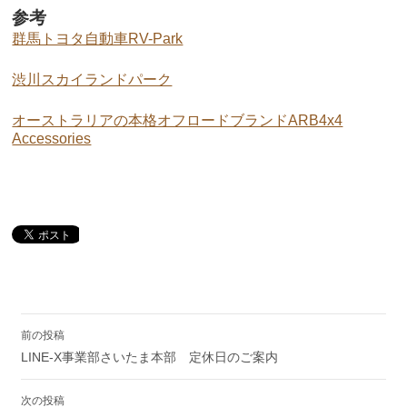
参考
群馬トヨタ自動車RV-Park
渋川スカイランドパーク
オーストラリアの本格オフロードブランドARB4x4
Accessories
投
前の投稿
稿
LINE-X事業部さいたま本部 定休日のご案内
ナ
ビ
ゲ
次の投稿