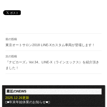
投
前の投稿
稿
東京オートサロン2018 LINE-Xカスタム車両が登場します！
ナ
ビ
ゲ
次の投稿
ー
『ナビカーズ』Vol.34、LINE-X（ラインエックス）を紹介頂き
シ
ました！
ョ
ン
最近のNEWS
2025.12.26更新
□■年末年始休業のお知らせ■□