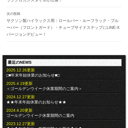
ビ
ゲ
ー
次の投稿
シ
サクソン製ハイラックス用：ロールバー・ルーフラック・ブル
ョ
ーバー（フロントガード）・チューブサイドステップにLINE-X
ン
バージョンデビュー！
最近のNEWS
2025.12.26更新
□■年末年始休業のお知らせ■□
2025.4.19更新
＜ゴールデンウイーク休業期間のご案内＞
2024.12.27更新
★★年末年始休業のお知らせ★★
2024.4.20更新
ゴールデンウイーク休業期間のご案内
2023.12.27更新