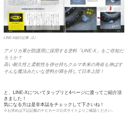
LINE-X紹介記事（2）
アメリカ軍が防護用に採用する塗料「LINE-X」をご存知だ
ろうか？
高い耐久性と柔軟性を併せ持ちクルマ本来の寿命も伸ばす
そんな魔法みたいな塗料が満を持して日本上陸！
と、LINE-Xについてタップリと4ページに渡ってご紹介頂
きました！
気になる方は是非本誌をチェックして下さいね！
※お求めは下記記載のナビカーズ公式サイトよりご確認ください。