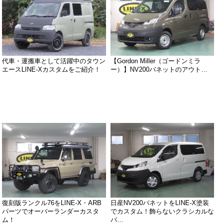
代車・運搬車として活躍中のタウン
【Gordon Miller（ゴードンミラ
エースLINE-Xカスタムをご紹介！
ー）】NV200バネットのアウト…
復刻版ランクル76をLINE-X・ARB
日産NV200バネットをLINE-X塗装
パーツでオーバーランダーカスタ
でカスタム！飾らないクラシカルな
ム！
バ…