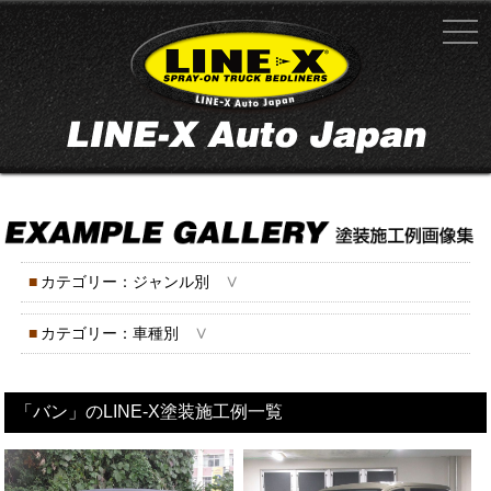
∨
■
カテゴリー：ジャンル別
∨
■
カテゴリー：車種別
「バン」のLINE-X塗装施工例一覧