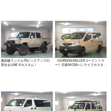
復刻版ランクル79ピックアップの
《GORDON-MILLERゴードンミラ
荷台をLINE-Xカスタム！
ー》日産NV200バンライフカスタ…