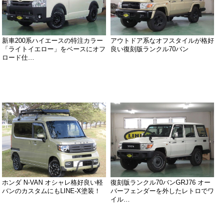
新車200系ハイエースの特注カラー
アウトドア系なオフスタイルが格好
「ライトイエロー」をベースにオフ
良い復刻版ランクル70バン
ロード仕…
ホンダ N-VAN オシャレ格好良い軽
復刻版ランクル70バンGRJ76 オー
バンのカスタムにもLINE-X塗装！
バーフェンダーを外したレトロでワ
イル…