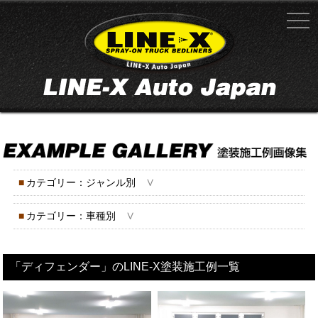
∨
■
カテゴリー：ジャンル別
∨
■
カテゴリー：車種別
「ディフェンダー」のLINE-X塗装施工例一覧