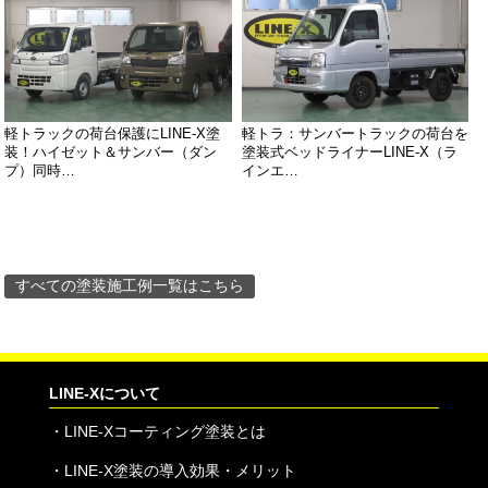
軽トラックの荷台保護にLINE-X塗
軽トラ：サンバートラックの荷台を
装！ハイゼット＆サンバー（ダン
塗装式ベッドライナーLINE-X（ラ
プ）同時…
インエ…
すべての塗装施工例一覧はこちら
LINE-Xについて
・
LINE-Xコーティング塗装とは
・
LINE-X塗装の導入効果・メリット