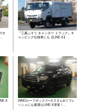
のオ
『三菱ふそう キャンター トラック』キ
…
ャンピング仕様車にも【LINE-X】…
E-X
INNOルーフボックス×カスタム&リフレ
ッシュにも最適なLINE-X塗装！…