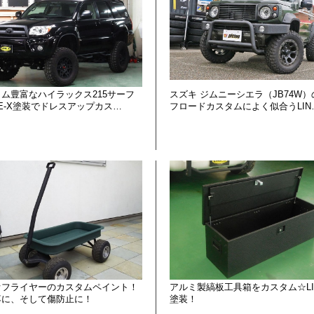
ム豊富なハイラックス215サーフ
スズキ ジムニーシエラ（JB74W）
NE-X塗装でドレスアップカス…
フロードカスタムによく似合うLIN
オフライヤーのカスタムペイント！
アルミ製縞板工具箱をカスタム☆LIN
落に、そして傷防止に！
塗装！