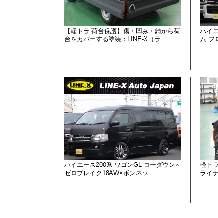
【軽トラ 荷台保護】傷・凹み・錆から荷
ハイエ
台をカバーする塗装：LINE-X（ラ…
ム 
ハイエース200系 ワゴンGL ローダウン×
軽ト
ゼロブレイク18AW×ボンネッ…
ライナ