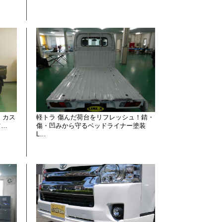
）カス
軽トラ 傷んだ荷台をリフレッシュ！錆・
ツ…
傷・凹みから守るベッドライナー塗装
L…