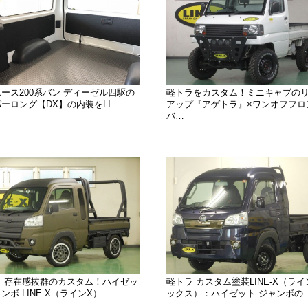
ース200系バン ディーゼル四駆の
軽トラをカスタム！ミニキャブの
ーロング【DX】の内装をLI…
アップ『アゲトラ』×ワンオフフロ
バ…
ラ 存在感抜群のカスタム！ハイゼッ
軽トラ カスタム塗装LINE-X（ラ
ンボ LINE-X（ラインX）…
ックス）：ハイゼット ジャンボの