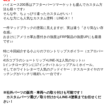
ハイエース200系はアフターパーツマーケットも盛んでカスタム方
法も様々です♪
そんな中、ちょっぴり違ったカスタムがいい！
そんな方にも人気なカスタム塗料：LINE-X！！
一件マッドブラックの塗装に見えますが、実は違う『さり気ない存
在感』
おまけにアメリカ軍お墨付きの強度はFRP製品の強度UPにも最適
です♪♪
特に今回紹介する小ぶりのフロントリップスポイラー（エアロパー
ツ）、
415コブラのショートリップ×LINE-Xは人気のセット♪♪
1インチローダウンに17インチバトルシップアルミホイール。
そしてホワイトレターで人気のグッドイヤー：ナスカータイヤのマ
ッチングがバッチリ格好いい一台です♪
※社外パーツの販売・車両への取り付けも可能です！
カスタムパーツ選び／取り付けからLINE-X塗装までお任せくだ
さい！