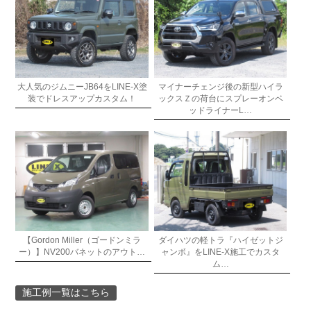
大人気のジムニーJB64をLINE-X塗
マイナーチェンジ後の新型ハイラ
装でドレスアップカスタム！
ックスＺの荷台にスプレーオンベ
ッドライナーL…
【Gordon Miller（ゴードンミラ
ダイハツの軽トラ『ハイゼットジ
ー）】NV200バネットのアウト…
ャンボ』をLINE-X施工でカスタ
ム…
施工例一覧はこちら