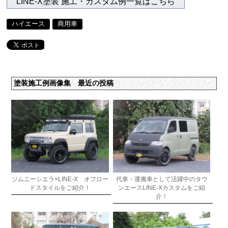
LINE-X塗装 施工・カスタム例一覧はこちら
ハイエース
商用車
塗装施工例画像集 最近の投稿
ジムニーシエラ×LINE-X オフロー
代車・運搬車として活躍中のタウ
ドスタイルをご紹介！
ンエースLINE-Xカスタムをご紹
介！