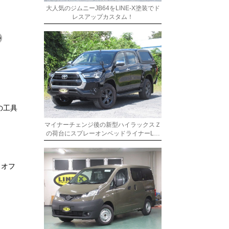
大人気のジムニーJB64をLINE-X塗装でド
レスアップカスタム！
の工具
マイナーチェンジ後の新型ハイラックスＺ
の荷台にスプレーオンベッドライナーL…
、オフ