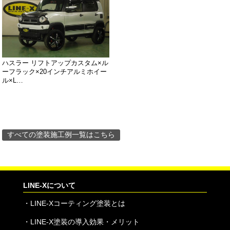
ハスラー リフトアップカスタム×ル
ーフラック×20インチアルミホイー
ル×L…
すべての塗装施工例一覧はこちら
LINE-Xについて
・
LINE-Xコーティング塗装とは
・
LINE-X塗装の導入効果・メリット