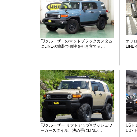
FJクルーザーのマットブラックカスタム
オフ
にLINE-X塗装で個性を引き立てる…
LIN
FJクルーザー リフトアップ×ブッシュワ
USト
ーカースタイル、決め手にLINE-…
ED×