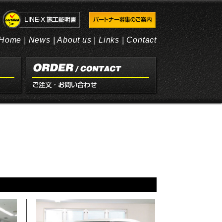
Home
|
News
|
About us
|
Links
|
Contact