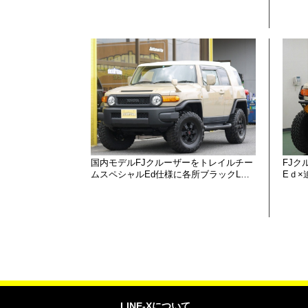
国内モデルFJクルーザーをトレイルチー
FJク
ムスペシャルEd仕様に各所ブラックL…
Eｄ×
LINE-Xについて