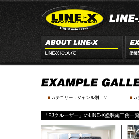
∨
■
カテゴリー：ジャンル別
■
カ
「FJクルーザー」のLINE-X塗装施工例一