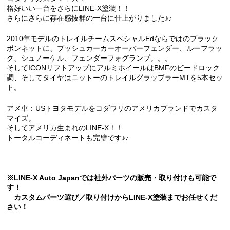
格好いい一台をさらにLINE-X塗装！！
さらにさらに存在感抜群の一台に仕上がりました♪♪
2010年モデルのトレイルチームスペシャルEdならではのブラック
ボンネットに、ブッシュカーカーオーバーフェンダー、ルーフラッ
ク、シュノーケル、フェンダーフォグランプ。。。
そしてICONリフトアップにアルミホイールはBMFのビードロック
調、そしてタイヤはニットーのトレイルグラップラーMTを5本セッ
ト。
アメ車：USトヨタモデルをコダワリのアメリカブランドでカスタ
マイズ。
そしてアメリカ生まれのLINE-X！！
トータルコーディネートも完璧です♪♪
※LINE-X Auto Japanでは社外パーツの販売・取り付けも可能で
す！
カスタムパーツ選び／取り付けからLINE-X塗装までお任せくだ
さい！