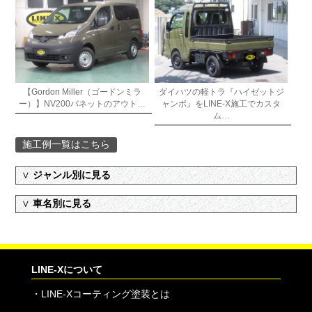
【Gordon Miller（ゴードンミラ
ダイハツの軽トラ『ハイゼットジ
ー）】NV200バネットのアウト…
ャンボ』をLINE-X施工でカスタ
ム…
施工例一覧はこちら
∨
ジャンル別に見る
∨
車名別に見る
LINE-Xについて
・
LINE-Xコーティング塗装とは