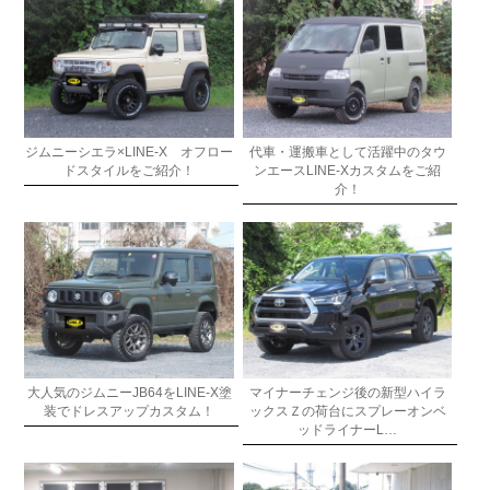
ジムニーシエラ×LINE-X オフロー
代車・運搬車として活躍中のタウ
ドスタイルをご紹介！
ンエースLINE-Xカスタムをご紹
介！
大人気のジムニーJB64をLINE-X塗
マイナーチェンジ後の新型ハイラ
装でドレスアップカスタム！
ックスＺの荷台にスプレーオンベ
ッドライナーL…