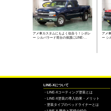
アメ車カスタムにもよく似合う！シボレ
アメ車
ー シルバラード荷台の保護にLINE-…
ー 
LINE-Xについて
・
LINE-Xコーティング塗装とは
・
LINE-X塗装の導入効果・メリット
・
塗装タイプのベッドライナーとは
・
LINE-X 歴史と実績の紹介