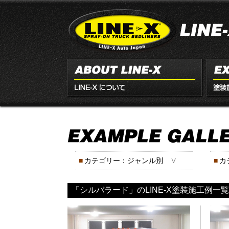
∨
■
カテゴリー：ジャンル別
■
カ
「シルバラード」のLINE-X塗装施工例一覧