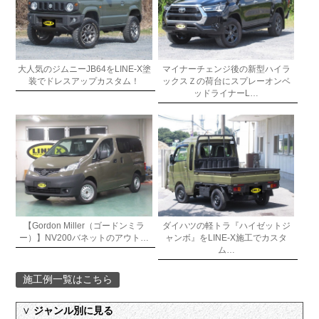
大人気のジムニーJB64をLINE-X塗
マイナーチェンジ後の新型ハイラ
装でドレスアップカスタム！
ックスＺの荷台にスプレーオンベ
ッドライナーL…
【Gordon Miller（ゴードンミラ
ダイハツの軽トラ『ハイゼットジ
ー）】NV200バネットのアウト…
ャンボ』をLINE-X施工でカスタ
ム…
施工例一覧はこちら
∨
ジャンル別に見る