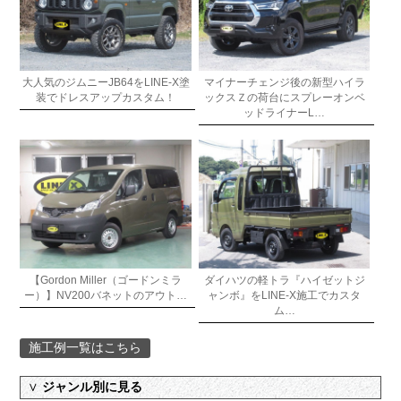
大人気のジムニーJB64をLINE-X塗
マイナーチェンジ後の新型ハイラ
装でドレスアップカスタム！
ックスＺの荷台にスプレーオンベ
ッドライナーL…
【Gordon Miller（ゴードンミラ
ダイハツの軽トラ『ハイゼットジ
ー）】NV200バネットのアウト…
ャンボ』をLINE-X施工でカスタ
ム…
施工例一覧はこちら
∨
ジャンル別に見る