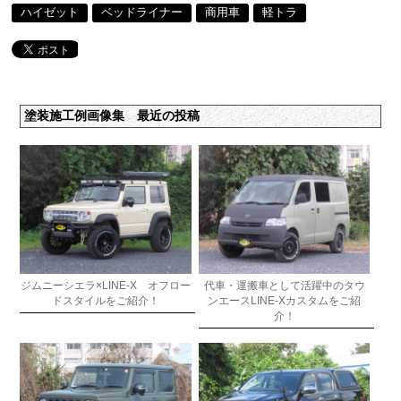
ハイゼット
ベッドライナー
商用車
軽トラ
塗装施工例画像集 最近の投稿
ジムニーシエラ×LINE-X オフロー
代車・運搬車として活躍中のタウ
ドスタイルをご紹介！
ンエースLINE-Xカスタムをご紹
介！