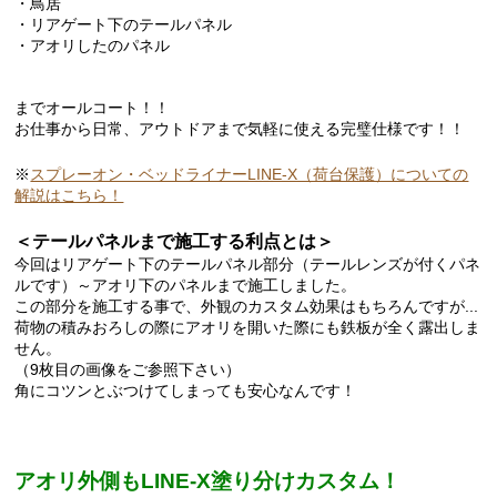
・鳥居
・リアゲート下のテールパネル
・アオリしたのパネル
までオールコート！！
お仕事から日常、アウトドアまで気軽に使える完璧仕様です！！
※
スプレーオン・ベッドライナーLINE-X（荷台保護）についての
解説はこちら！
＜テールパネルまで施工する利点とは＞
今回はリアゲート下のテールパネル部分（テールレンズが付くパネ
ルです）～アオリ下のパネルまで施工しました。
この部分を施工する事で、外観のカスタム効果はもちろんですが...
荷物の積みおろしの際にアオリを開いた際にも鉄板が全く露出しま
せん。
（9枚目の画像をご参照下さい）
角にコツンとぶつけてしまっても安心なんです！
アオリ外側もLINE-X塗り分けカスタム！