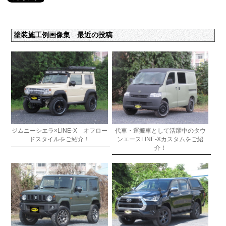
塗装施工例画像集 最近の投稿
ジムニーシエラ×LINE-X オフロー
代車・運搬車として活躍中のタウ
ドスタイルをご紹介！
ンエースLINE-Xカスタムをご紹
介！