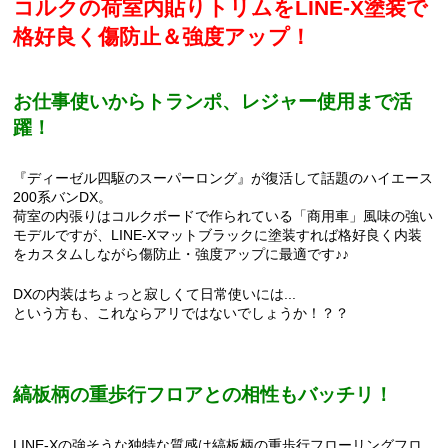
コルクの荷室内貼りトリムをLINE-X塗装で
格好良く傷防止＆強度アップ！
お仕事使いからトランポ、レジャー使用まで活
躍！
『ディーゼル四駆のスーパーロング』が復活して話題のハイエース
200系バンDX。
荷室の内張りはコルクボードで作られている「商用車」風味の強い
モデルですが、LINE-Xマットブラックに塗装すれば格好良く内装
をカスタムしながら傷防止・強度アップに最適です♪♪
DXの内装はちょっと寂しくて日常使いには...
という方も、これならアリではないでしょうか！？？
縞板柄の重歩行フロアとの相性もバッチリ！
LINE-Xの強そうな独特な質感は縞板柄の重歩行フローリングフロ