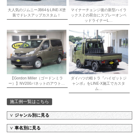
大人気のジムニーJB64をLINE-X塗
マイナーチェンジ後の新型ハイラ
装でドレスアップカスタム！
ックスＺの荷台にスプレーオンベ
ッドライナーL…
【Gordon Miller（ゴードンミラ
ダイハツの軽トラ『ハイゼットジ
ー）】NV200バネットのアウト…
ャンボ』をLINE-X施工でカスタ
ム…
施工例一覧はこちら
∨
ジャンル別に見る
∨
車名別に見る