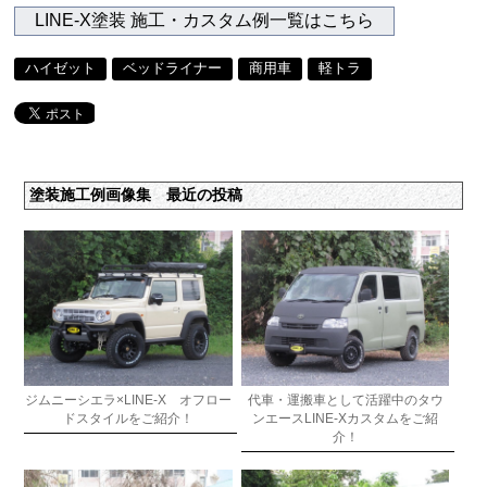
LINE-X塗装 施工・カスタム例一覧はこちら
ハイゼット
ベッドライナー
商用車
軽トラ
塗装施工例画像集 最近の投稿
ジムニーシエラ×LINE-X オフロー
代車・運搬車として活躍中のタウ
ドスタイルをご紹介！
ンエースLINE-Xカスタムをご紹
介！