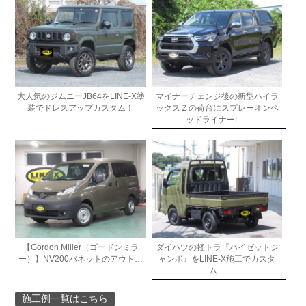
大人気のジムニーJB64をLINE-X塗
マイナーチェンジ後の新型ハイラ
装でドレスアップカスタム！
ックスＺの荷台にスプレーオンベ
ッドライナーL…
【Gordon Miller（ゴードンミラ
ダイハツの軽トラ『ハイゼットジ
ー）】NV200バネットのアウト…
ャンボ』をLINE-X施工でカスタ
ム…
施工例一覧はこちら