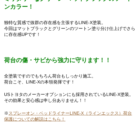
ンカラー！
独特な質感で抜群の存在感を主張するLINE-X塗装。
今回はマットブラックとグリーンのツートン塗り分け仕上げでさら
に存在感UPです！
荷台の傷・サビから強力に守ります！！
全塗装ですのでもちろん荷台もしっかり施工。
荷台こそ、LINE-Xの本領発揮です！
USトヨタのメーカーオプションにも採用されているLINE-X塗装。
その効果と安心感は申し分ありません！！
※
スプレーオン・ベッドライナーLINE-X（ラインエックス）荷台
保護についての解説はこちら！