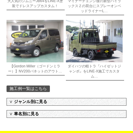
大人気のジムニーJB64をLINE-X塗
マイナーチェンジ後の新型ハイラ
装でドレスアップカスタム！
ックスＺの荷台にスプレーオンベ
ッドライナーL…
【Gordon Miller（ゴードンミラ
ダイハツの軽トラ『ハイゼットジ
ー）】NV200バネットのアウト…
ャンボ』をLINE-X施工でカスタ
ム…
施工例一覧はこちら
∨
ジャンル別に見る
∨
車名別に見る