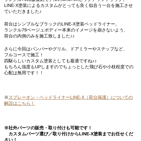
LINE-X塗装によるカスタムがとっても良く似合う一台を施工させ
ていただきました♪
荷台はシンプルなブラックのLINE-X塗装ベッドライナー。
ランクル79ベージュボディー本来のイメージを崩さないよう、
荷台の内側のみを施工致しました♪♪
さらに今回はバンパーやグリル、ドアミラーやステップなど、
フルコースで施工！
四駆らしいカスタム塗装としても最適ですね♪♪
もちろん強度もUPしますのでちょっとした飛び石や小枝程度での
心配は無用です！！
※
スプレーオン・ベッドライナーLINE-X（荷台保護）についての
解説はこちら！
※社外パーツの販売・取り付けも可能です！
カスタムパーツ選び／取り付けからLINE-X塗装までお任せくだ
さい！