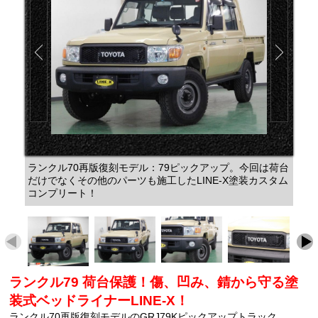
ランクル70再版復刻モデル：79ピックアップ。今回は荷台
だけでなくその他のパーツも施工したLINE-X塗装カスタム
コンプリート！
ランクル79 荷台保護！傷、凹み、錆から守る塗
装式ベッドライナーLINE-X！
ランクル70再版復刻モデルのGRJ79Kピックアップトラック。