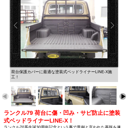
荷台保護カバーに最適な塗装式ベッドライナーLINE-X施
工！
ランクル79 荷台に傷・凹み・サビ防止に塗装
式ベッドライナーLINE-X！
ランクル70系生誕30周年記念という事で異例と言われた再版を遂