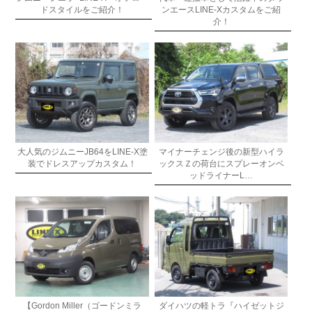
ドスタイルをご紹介！
ンエースLINE-Xカスタムをご紹
介！
大人気のジムニーJB64をLINE-X塗
マイナーチェンジ後の新型ハイラ
装でドレスアップカスタム！
ックスＺの荷台にスプレーオンベ
ッドライナーL…
【Gordon Miller（ゴードンミラ
ダイハツの軽トラ『ハイゼットジ