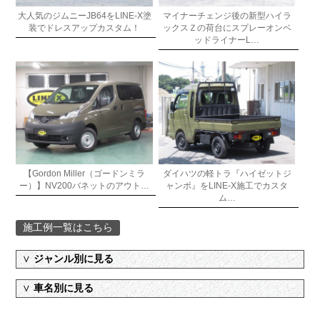
大人気のジムニーJB64をLINE-X塗
マイナーチェンジ後の新型ハイラ
装でドレスアップカスタム！
ックスＺの荷台にスプレーオンベ
ッドライナーL…
【Gordon Miller（ゴードンミラ
ダイハツの軽トラ『ハイゼットジ
ー）】NV200バネットのアウト…
ャンボ』をLINE-X施工でカスタ
ム…
施工例一覧はこちら
∨
ジャンル別に見る
∨
車名別に見る