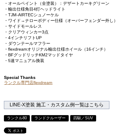
・オールペイント（全塗装）：デザートカーキグリーン
・輸出仕様角目4灯ヘッドライト
・TJM-AIRTECシュノーケル
・ワイド→ナローボディー仕様（オーバーフェンダー外し）
・サイドモールレス
・クリアウィンカー3点
・4インチリフトUP
・ダウンテールマフラー
・flexdreamオリジナル輸出仕様ホイール（16インチ）
・BFグッドリッチKM2マッドタイヤ
・5速マニュアル換装
Special Thanks
ランクル専門店flexdream
LINE-X塗装 施工・カスタム例一覧はこちら
ランクル80
ランドクルーザー
四駆／SUV