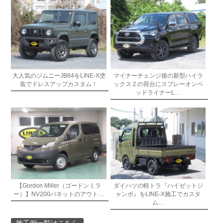
大人気のジムニーJB64をLINE-X塗
マイナーチェンジ後の新型ハイラ
装でドレスアップカスタム！
ックスＺの荷台にスプレーオンベ
ッドライナーL…
【Gordon Miller（ゴードンミラ
ダイハツの軽トラ『ハイゼットジ
ー）】NV200バネットのアウト…
ャンボ』をLINE-X施工でカスタ
ム…