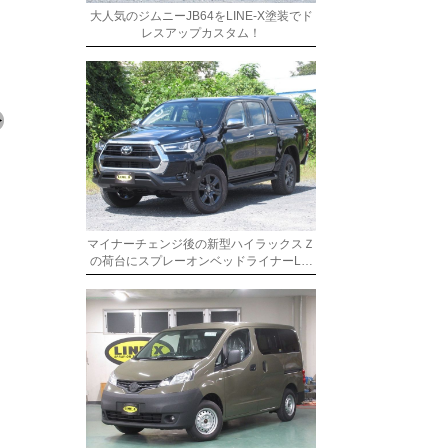
大人気のジムニーJB64をLINE-X塗装でド
レスアップカスタム！
マイナーチェンジ後の新型ハイラックスＺ
の荷台にスプレーオンベッドライナーL…