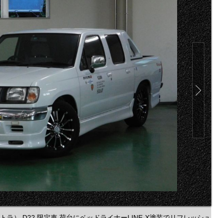
ラ） D22 限定車 荷台にベッドライナーLINE-X塗装でリフレッシュ