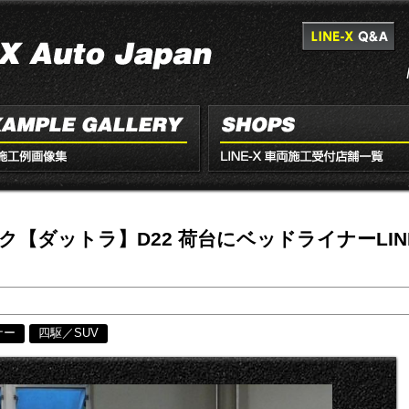
【ダットラ】D22 荷台にベッドライナーLINE
ナー
四駆／SUV