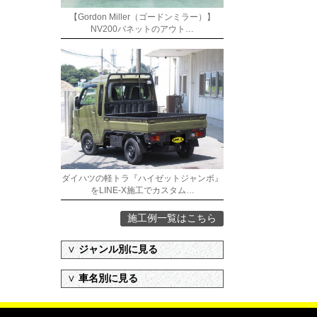
【Gordon Miller（ゴードンミラー）】
NV200バネットのアウト…
ダイハツの軽トラ『ハイゼットジャンボ』
をLINE-X施工でカスタム…
施工例一覧はこちら
∨
ジャンル別に見る
∨
車名別に見る