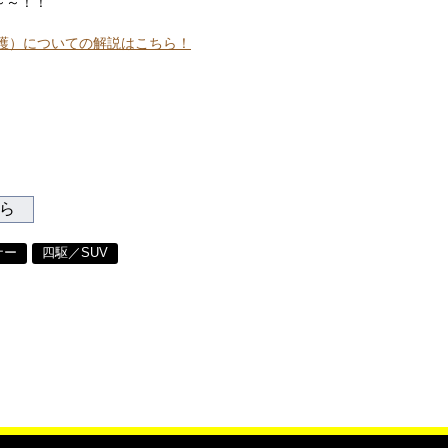
～～！！
保護）についての解説はこちら！
ちら
ナー
四駆／SUV