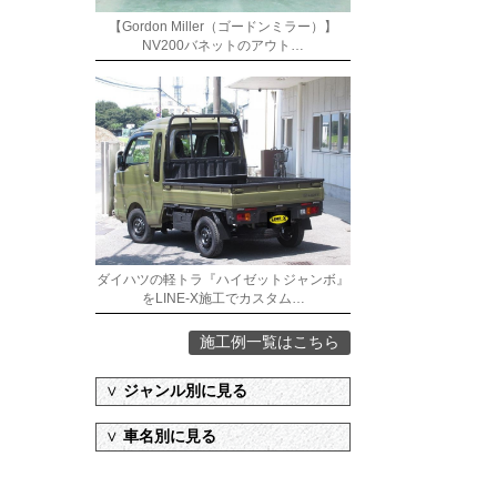
【Gordon Miller（ゴードンミラー）】
NV200バネットのアウト…
ダイハツの軽トラ『ハイゼットジャンボ』
をLINE-X施工でカスタム…
施工例一覧はこちら
∨
ジャンル別に見る
∨
車名別に見る