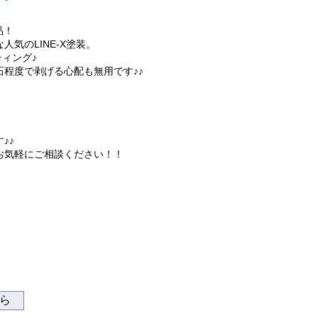
品！
気のLINE-X塗装。
ティング♪
程度で剥げる心配も無用です♪♪
♪♪
お気軽にご相談ください！！
ちら