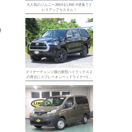
大人気のジムニーJB64をLINE-X塗装でド
レスアップカスタム！
マイナーチェンジ後の新型ハイラックスＺ
の荷台にスプレーオンベッドライナーL…