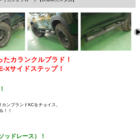
ったカランクルプラド！
NE-Xサイドステップ！
！
リカンブランドKCをチョイス。
み！！
（メソッドレース）！