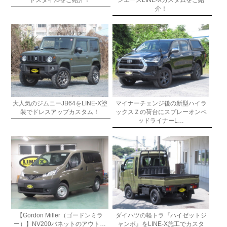
ドスタイルをご紹介！
ンエースLINE-Xカスタムをご紹
介！
大人気のジムニーJB64をLINE-X塗
マイナーチェンジ後の新型ハイラ
装でドレスアップカスタム！
ックスＺの荷台にスプレーオンベ
ッドライナーL…
【Gordon Miller（ゴードンミラ
ダイハツの軽トラ『ハイゼットジ
ー）】NV200バネットのアウト…
ャンボ』をLINE-X施工でカスタ