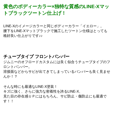
黄色のボディーカラー×独特な質感のLINE-Xマッ
トブラックツートン仕上げ！
LINE-Xのイメージカラーと同じボディーカラー「イエロー」。
腰下をLINE-Xマットブラックで施工したツートン仕様はとっても
格好良い仕上がりです♪♪
チューブタイプ フロントバンパー
ジムニーのオフロードカスタムには良く似合うチューブタイプのフ
ロントバンパー。
溶接面などからサビが出てきてしまっているバンパーも良く見ませ
んか！？
そんな時にも最適なLINE-X塗装！
キズに強く、さらに強力な密着性を誇るLINE-X、
見た目の存在感ＵＰにはもちろん、サビ防止・傷防止にも最適で
す！！