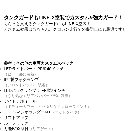
タンクガードもLINE-X塗装でカスタム&強力ガード！
ちらっと見えるタンクガードにもLINE-X塗装！
カスタム効果はもちろん、クロカン走行での傷防止にも最適です♪
参考：その他の車両カスタムスペック
LEDライトバー：IPF製40インチ
（ピラー部に装着）
IPF製フォグランプ
（フロントバンパー装着）
LEDバックランプ：IPF製2インチ
（さり気なくリアバンパー下部に装着）
デイトナホイール
（ボディーカラーにピッタリなイエローライン！）
ヨコハマジオランダーMT
（マッドタイヤ）
リフトアップ
ルーフラック
万能BOX取付
（リアゲート）