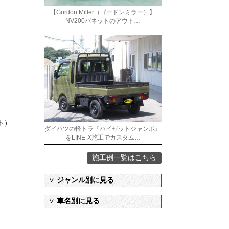
【Gordon Miller（ゴードンミラー）】
NV200バネットのアウト…
ト）
ダイハツの軽トラ『ハイゼットジャンボ』
をLINE-X施工でカスタム…
施工例一覧はこちら
∨
ジャンル別に見る
∨
車名別に見る