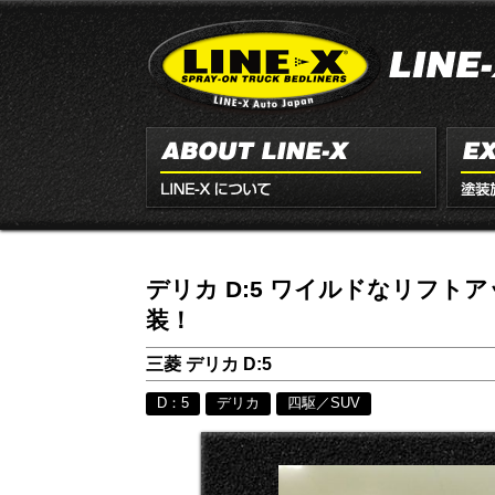
デリカ D:5 ワイルドなリフト
装！
三菱 デリカ D:5
D：5
デリカ
四駆／SUV