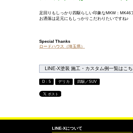
足回りもしっかり四駆らしい印象なMKW：MK46
お洒落は足元にもしっかりこだわりたいですね♪
Special Thanks
ロードハウス（埼玉県）
LINE-X塗装 施工・カスタム例一覧はこ
D：5
デリカ
四駆／SUV
LINE-Xについて