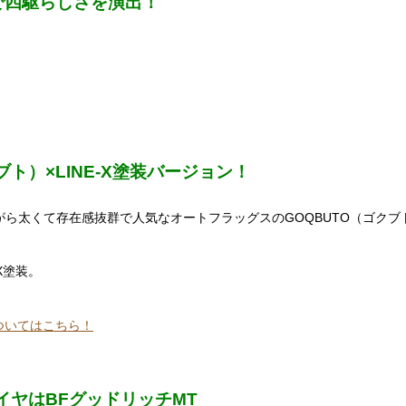
』で四駆らしさを演出！
ト）×LINE-X塗装バージョン！
ら太くて存在感抜群で人気なオートフラッグスのGOQBUTO（ゴクブ
X塗装。
！
についてはこちら！
イヤはBFグッドリッチMT