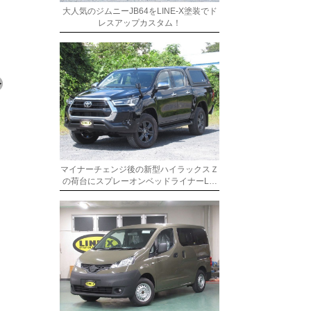
大人気のジムニーJB64をLINE-X塗装でド
レスアップカスタム！
マイナーチェンジ後の新型ハイラックスＺ
の荷台にスプレーオンベッドライナーL…