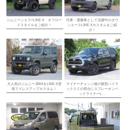
ジムニーシエラ×LINE-X オフロー
代車・運搬車として活躍中のタウ
ドスタイルをご紹介！
ンエースLINE-Xカスタムをご紹
介！
大人気のジムニーJB64をLINE-X塗
マイナーチェンジ後の新型ハイラ
装でドレスアップカスタム！
ックスＺの荷台にスプレーオンベ
ッドライナーL…