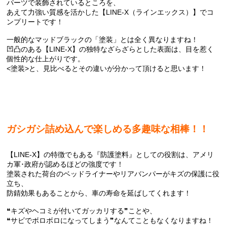
パーツで装飾されているところを、
あえて力強い質感を活かした【LINE-X（ラインエックス）】でコ
ンプリートです！
一般的なマッドブラックの「塗装」とは全く異なりますね！
凹凸のある【LINE-X】の独特なざらざらとした表面は、目を惹く
個性的な仕上がりです。
<塗装>と、見比べるとその違いが分かって頂けると思います！
ガシガシ詰め込んで楽しめる多趣味な相棒！！
【LINE-X】の特徴でもある『防護塗料』としての役割は、アメリ
カ軍･政府が認めるほどの強度です！
塗装された荷台のベッドライナーやリアバンパーがキズの保護に役
立ち、
防錆効果もあることから、車の寿命を延ばしてくれます！
❝キズやヘコミが付いてガッカリする❞ことや、
❝サビでボロボロになってしまう❞なんてこともなくなりますね！