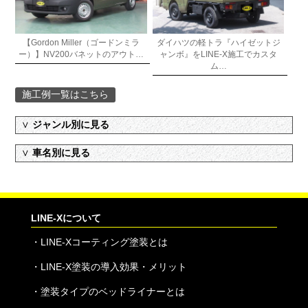
【Gordon Miller（ゴードンミラ
ダイハツの軽トラ『ハイゼットジ
ー）】NV200バネットのアウト…
ャンボ』をLINE-X施工でカスタ
ム…
施工例一覧はこちら
∨
ジャンル別に見る
∨
車名別に見る
LINE-Xについて
・
LINE-Xコーティング塗装とは
・
LINE-X塗装の導入効果・メリット
・
塗装タイプのベッドライナーとは