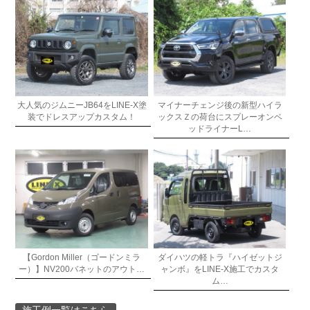
大人気のジムニーJB64をLINE-X塗
マイナーチェンジ後の新型ハイラ
装でドレスアップカスタム！
ックスＺの荷台にスプレーオンベ
ッドライナーL…
【Gordon Miller（ゴードンミラ
ダイハツの軽トラ『ハイゼットジ
ー）】NV200バネットのアウト…
ャンボ』をLINE-X施工でカスタ
ム…