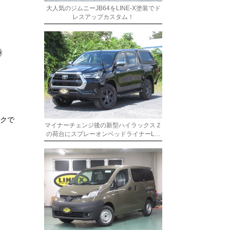
大人気のジムニーJB64をLINE-X塗装でド
レスアップカスタム！
ックで
マイナーチェンジ後の新型ハイラックスＺ
の荷台にスプレーオンベッドライナーL…