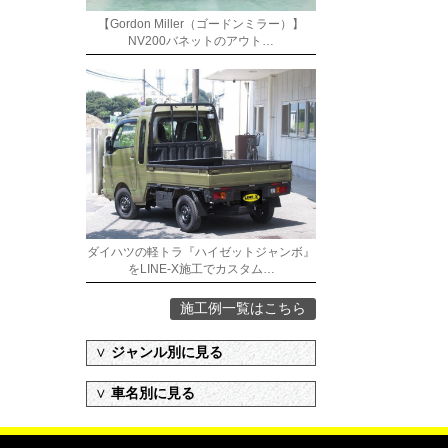
【Gordon Miller（ゴードンミラー）】
NV200バネットのアウト…
ダイハツの軽トラ『ハイゼットジャンボ』
をLINE-X施工でカスタム…
施工例一覧はこちら
∨
ジャンル別に見る
∨
車名別に見る