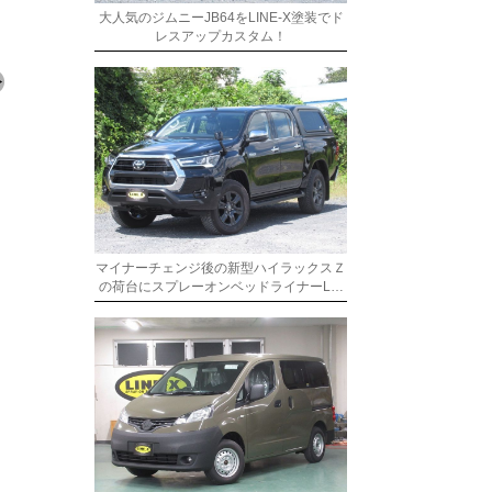
大人気のジムニーJB64をLINE-X塗装でド
レスアップカスタム！
マイナーチェンジ後の新型ハイラックスＺ
の荷台にスプレーオンベッドライナーL…