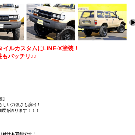
イルカスタムにLINE-X塗装！
もバッチリ♪♪
装】
ンらしい力強さも演出！
強度を誇ります！！！
・取り付けも可能です！