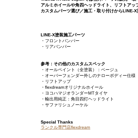
アルミホイールや角四ヘッドライト、リフトアップな
カスタムパーツ選び／施工・取り付けからLINE-
LINE-X塗装施工パーツ
・フロントバンパー
・リアバンパー
参考：その他のカスタムスペック
・オールペイント（全塗装）：ベージュ
・オーバーフェンダー外しのナローボディー仕様
・リフトアップ
・flexdreamオリジナルホイール
・ヨコハマジオランダーMTタイヤ
・輸出用純正：角目四灯ヘッドライト
・サファリシュノーケル
Special Thanks
ランクル専門店flexdream